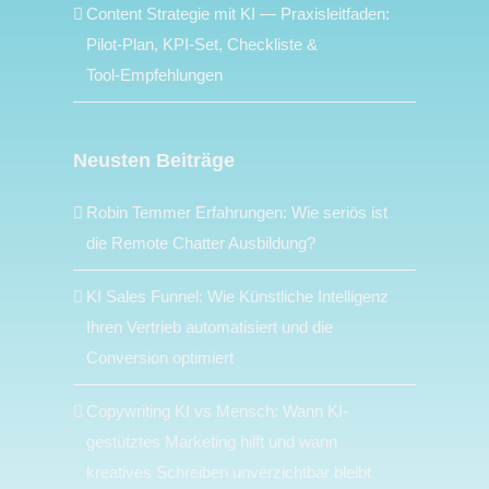
Content Strategie mit KI — Praxisleitfaden:
Pilot‑Plan, KPI‑Set, Checkliste &
Tool‑Empfehlungen
Neusten Beiträge
Robin Temmer Erfahrungen: Wie seriös ist
die Remote Chatter Ausbildung?
KI Sales Funnel: Wie Künstliche Intelligenz
Ihren Vertrieb automatisiert und die
Conversion optimiert
Copywriting KI vs Mensch: Wann KI-
gestütztes Marketing hilft und wann
kreatives Schreiben unverzichtbar bleibt