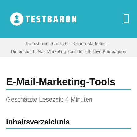
Zum
Inhalt
springen
To
Na
Start
Du bist hier:
Startseite
Online-Marketing
Die besten E-Mail-Marketing-Tools für effektive Kampagnen
Zeige
Digitale Produkte
grösseres
Bild
E-Mail-Marketing-Tools
Haushaltsgeräte
Geschätzte Lesezeit: 4 Minuten
Multimedia
Inhaltsverzeichnis
Blog