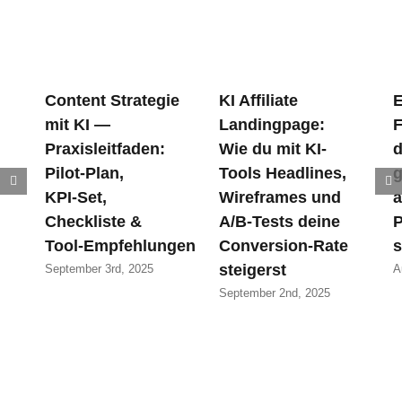
Content Strategie
KI Affiliate
E
mit KI —
Landingpage:
F
Praxisleitfaden:
Wie du mit KI-
d
Pilot‑Plan,
Tools Headlines,
g
KPI‑Set,
Wireframes und
a
Checkliste &
A/B-Tests deine
P
Tool‑Empfehlungen
Conversion-Rate
s
steigerst
September 3rd, 2025
A
September 2nd, 2025