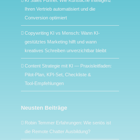
KI Sales Funnel: Wie Künstliche Intelligenz
Ihren Vertrieb automatisiert und die
Conversion optimiert
Copywriting KI vs Mensch: Wann KI-
gestütztes Marketing hilft und wann
kreatives Schreiben unverzichtbar bleibt
Content Strategie mit KI — Praxisleitfaden:
Pilot‑Plan, KPI‑Set, Checkliste &
Tool‑Empfehlungen
Neusten Beiträge
Robin Temmer Erfahrungen: Wie seriös ist
die Remote Chatter Ausbildung?