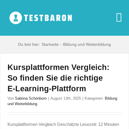
Zum
Inhalt
springen
To
Na
Start
Du bist hier:
Startseite
Bildung und Weiterbildung
Digitale Produkte
Kursplattformen Vergleich:
So finden Sie die richtige
Haushaltsgeräte
E‑Learning‑Plattform
Multimedia
Von
Sabrina Schönborn
|
August 13th, 2025
|
Kategorien:
Bildung
und Weiterbildung
Blog
Kursplattformen Vergleich Geschätzte Lesezeit: 12 Minuten