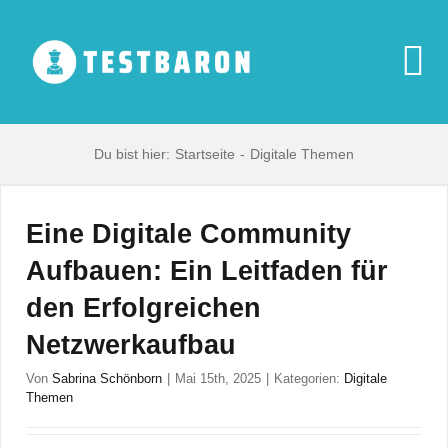
Zum
Inhalt
springen
To
Na
Start
Du bist hier:
Startseite
Digitale Themen
Digitale Produ
Eine Digitale Community
Aufbauen: Ein Leitfaden für
Haushaltsgerä
den Erfolgreichen
Netzwerkaufbau
Multimedia
Von
Sabrina Schönborn
|
Mai 15th, 2025
|
Kategorien:
Digitale
Themen
Blog