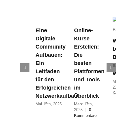
Eine
Online-
Digitale
Kurse
Was
Community
Erstellen:
bedeutet
Aufbauen:
Die
Barrieref
Ein
besten
auf
Leitfaden
Plattformen
Webseit
für den
und Tools
März 11th,
Erfolgreichen
im
2025
|
0
Kommentare
Netzwerkaufbau
Überblick
Mai 15th, 2025
März 17th,
2025
|
0
Kommentare