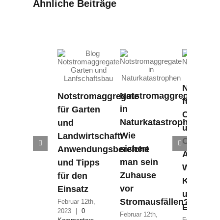
Ähnliche Beiträge
Notstro
Notstromaggregate
Notstromaggregate
für
in
für Garten
Campin
Naturkatastrophen:
und
und
Wie
Landwirtschaft:
Outdoor
sichert
Anwendungsbereiche
Abenteue
man sein
und Tipps
Wichtige
Zuhause
für den
Kaufkrit
vor
Einsatz
und
Stromausfällen?
Februar 12th,
Empfehl
2023
|
0
Februar 12th,
Februar 12th