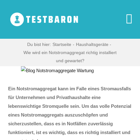
Zum
Inhalt
springen
To
Na
Start
Du bist hier:
Startseite
Haushaltsgeräte
Wie wird ein Notstromaggregat richtig installiert
und gewartet?
Digitale Produkte
Zeige
grösseres
Haushaltsgeräte
Bild
Ein Notstromaggregat kann im Falle eines Stromausfalls
für Unternehmen und Privathaushalte eine
Multimedia
lebenswichtige Stromquelle sein. Um das volle Potenzial
eines Notstromaggregats auszuschöpfen und
sicherzustellen, dass es in Notfällen zuverlässig
Blog
funktioniert, ist es wichtig, dass es richtig installiert und