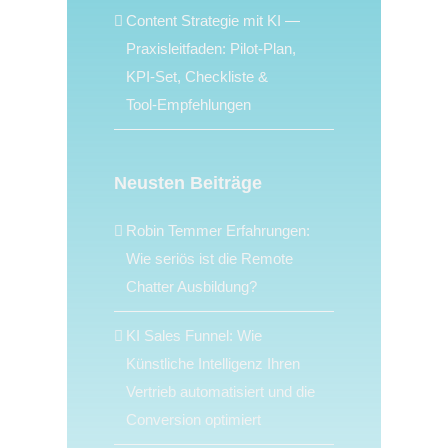
Content Strategie mit KI —
Praxisleitfaden: Pilot‑Plan,
KPI‑Set, Checkliste &
Tool‑Empfehlungen
Neusten Beiträge
Robin Temmer Erfahrungen:
Wie seriös ist die Remote
Chatter Ausbildung?
KI Sales Funnel: Wie
Künstliche Intelligenz Ihren
Vertrieb automatisiert und die
Conversion optimiert