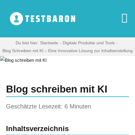
Zum
Inhalt
springen
To
Na
Start
Du bist hier:
Startseite
Digitale Produkte und Tools
Blog Schreiben mit KI – Eine Innovative Lösung zur Inhaltserstellung
Zeige
Digitale Produkte
grösseres
Bild
Haushaltsgeräte
Blog schreiben mit KI
Multimedia
Geschätzte Lesezeit: 6 Minuten
Blog
Inhaltsverzeichnis