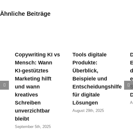
Ähnliche Beiträge
Copywriting KI vs
Tools digitale
D
Mensch: Wann
Produkte:
E
KI-gestütztes
Überblick,
d
Marketing hilft
Beispiele und
e
und wann
Entscheidungshilfe
S
kreatives
für digitale
D
Schreiben
Lösungen
A
unverzichtbar
August 29th, 2025
bleibt
September 5th, 2025