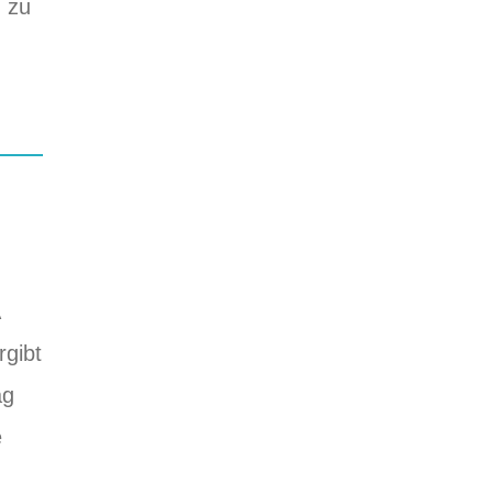
h zu
rgibt
ag
e