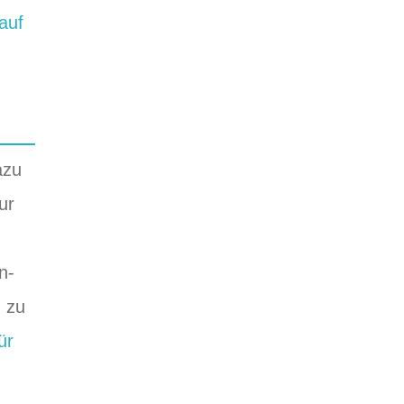
auf
azu
ur
n-
n zu
ür