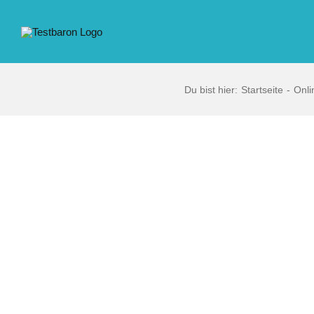
Zum
Inhalt
springen
Du bist hier:
Startseite
Onli
Zeige
grösseres
Bild