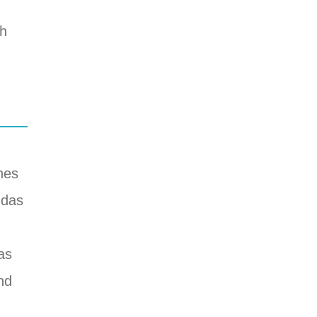
ch
nes
 das
as
nd