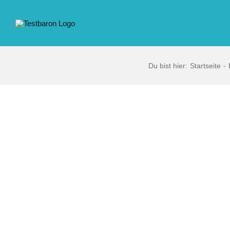
Zum
Inhalt
springen
Du bist hier:
Startseite
Zeige
grösseres
Bild