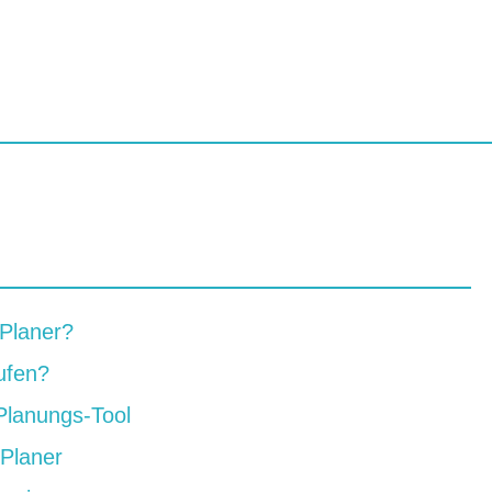
r Planer?
ufen?
 Planungs-Tool
 Planer