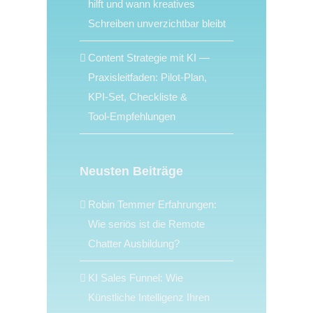
hilft und wann kreatives
Schreiben unverzichtbar bleibt
Content Strategie mit KI —
Praxisleitfaden: Pilot‑Plan,
KPI‑Set, Checkliste &
Tool‑Empfehlungen
Neusten Beiträge
Robin Temmer Erfahrungen:
Wie seriös ist die Remote
Chatter Ausbildung?
KI Sales Funnel: Wie
Künstliche Intelligenz Ihren