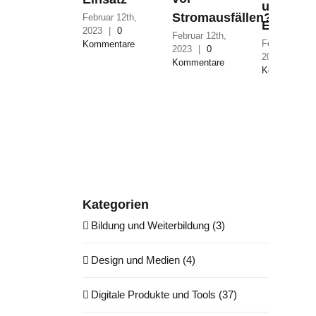
und
Stromausfällen?
Februar 12th,
Empfehl
2023
|
0
Februar 12th,
Februar 12th
Kommentare
2023
|
0
2023
|
0
Kommentare
Kommentare
Kategorien
Bildung und Weiterbildung (3)
Design und Medien (4)
Digitale Produkte und Tools (37)