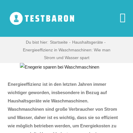
Zum
Inhalt
springen
To
Na
Start
Du bist hier:
Startseite
Haushaltsgeräte
Energieeffizienz in Waschmaschinen: Wie man
Strom und Wasser spart
Digitale Produ
Zeige
grösseres
Haushaltsgerä
Bild
Energieeffizienz ist in den letzten Jahren immer
wichtiger geworden, insbesondere in Bezug auf
Multimedia
Haushaltsgeräte wie Waschmaschinen.
Waschmaschinen sind große Verbraucher von Strom
und Wasser, daher ist es wichtig, dass sie so effizient
Blog
wie möglich betrieben werden, um Energiekosten zu