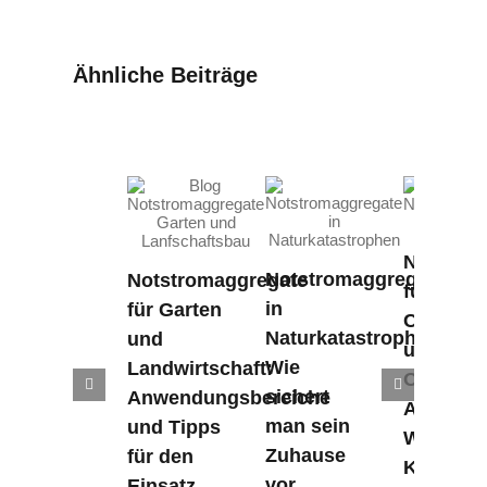
Ähnliche Beiträge
Notstro
Notstromaggregate
Notstromaggregate
für
in
für Garten
Campin
Naturkatastrophen:
und
und
Wie
Landwirtschaft:
Outdoor
sichert
Anwendungsbereiche
Abenteue
man sein
und Tipps
Wichtige
Zuhause
für den
Kaufkrit
vor
Einsatz