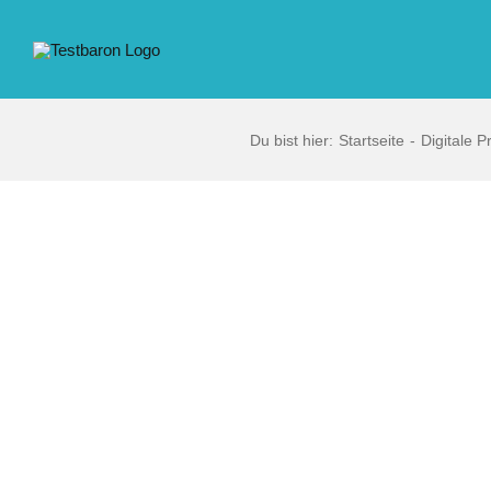
Zum
Inhalt
springen
Du bist hier:
Startseite
Digitale P
Zeige
grösseres
Bild