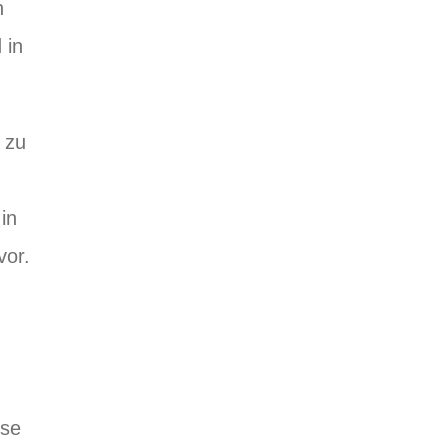
n
 in
 zu
in
vor.
ese