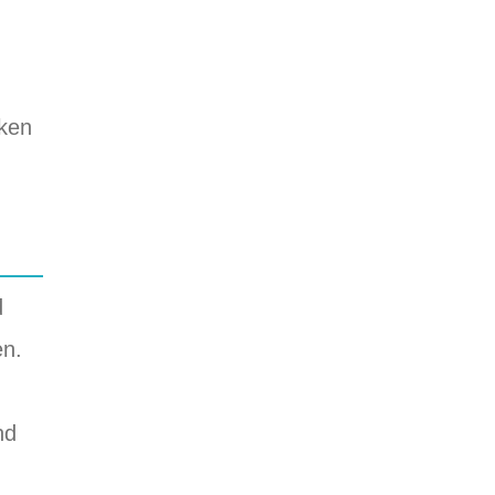
cken
d
en.
nd