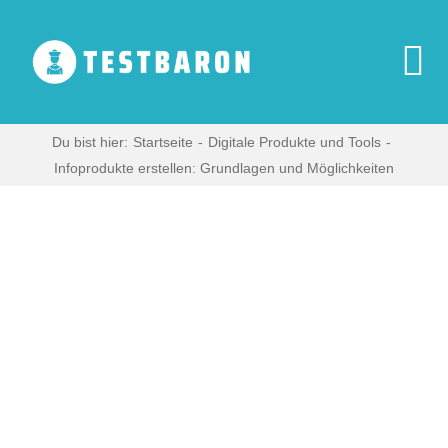
Zum
Inhalt
springen
To
Na
Start
Du bist hier:
Startseite
Digitale Produkte und Tools
Infoprodukte erstellen: Grundlagen und Möglichkeiten
Zeige
Digitale Produkte
grösseres
Bild
Haushaltsgeräte
Multimedia
Blog