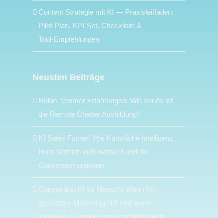
Content Strategie mit KI — Praxisleitfaden:
Pilot‑Plan, KPI‑Set, Checkliste &
Tool‑Empfehlungen
Neusten Beiträge
Robin Temmer Erfahrungen: Wie seriös ist
die Remote Chatter Ausbildung?
KI Sales Funnel: Wie Künstliche Intelligenz
Ihren Vertrieb automatisiert und die
Conversion optimiert
Copywriting KI vs Mensch: Wann KI-
gestütztes Marketing hilft und wann
kreatives Schreiben unverzichtbar bleibt