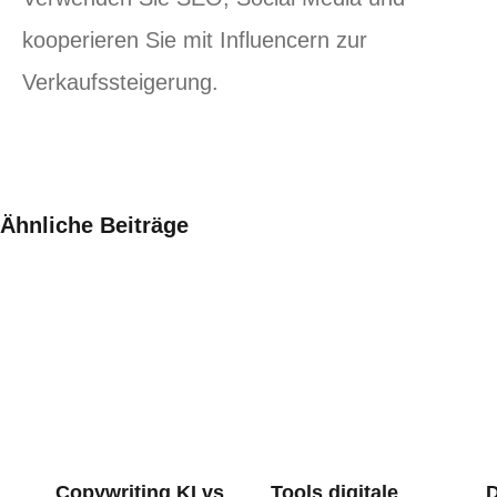
kooperieren Sie mit Influencern zur
Verkaufssteigerung.
Ähnliche Beiträge
Copywriting KI vs
Tools digitale
D