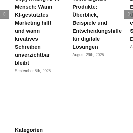
Mensch: Wann
Produkte:
E
KI-gestütztes
Überblick,
d
Marketing hilft
Beispiele und
e
und wann
Entscheidungshilfe
S
kreatives
für digitale
D
Schreiben
Lösungen
A
unverzichtbar
August 29th, 2025
bleibt
September 5th, 2025
Kategorien