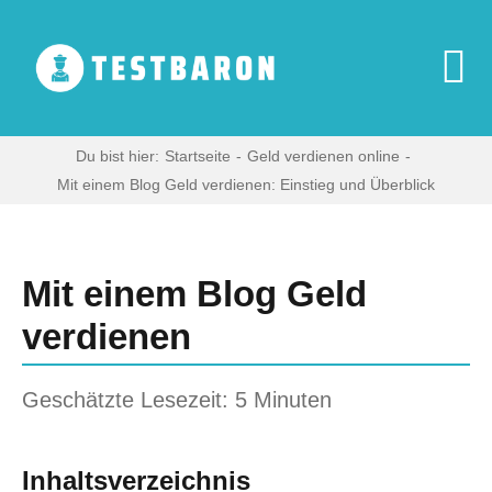
Zum
Inhalt
springen
To
Na
Start
Du bist hier:
Startseite
Geld verdienen online
Mit einem Blog Geld verdienen: Einstieg und Überblick
Zeige
Digitale Produkte
grösseres
Bild
Mit einem Blog Geld
Haushaltsgeräte
verdienen
Multimedia
Geschätzte Lesezeit: 5 Minuten
Blog
Inhaltsverzeichnis