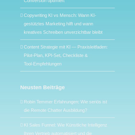
Conversion optimiert
Copywriting KI vs Mensch: Wann KI-
gestütztes Marketing hilft und wann
kreatives Schreiben unverzichtbar bleibt
Content Strategie mit KI — Praxisleitfaden:
Pilot‑Plan, KPI‑Set, Checkliste &
Tool‑Empfehlungen
Neusten Beiträge
Robin Temmer Erfahrungen: Wie seriös ist
die Remote Chatter Ausbildung?
KI Sales Funnel: Wie Künstliche Intelligenz
Ihren Vertrieb automatisiert und die