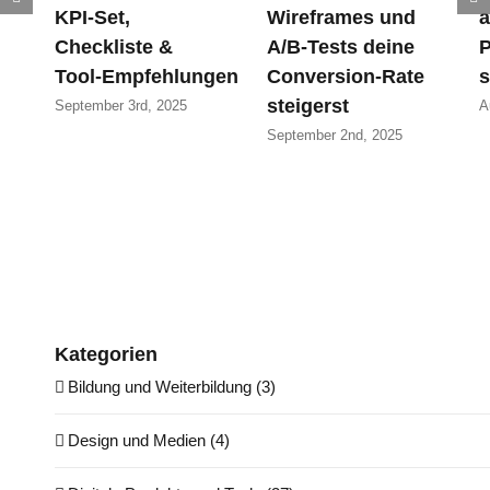
KPI‑Set,
Wireframes und
a
Checkliste &
A/B-Tests deine
P
Tool‑Empfehlungen
Conversion-Rate
s
steigerst
September 3rd, 2025
A
September 2nd, 2025
Kategorien
Bildung und Weiterbildung (3)
Design und Medien (4)