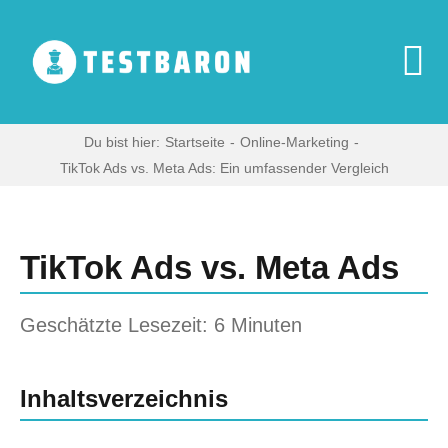
Zum
Inhalt
springen
To
Na
Start
Du bist hier:
Startseite
Online-Marketing
TikTok Ads vs. Meta Ads: Ein umfassender Vergleich
Zeige
Digitale Produ
grösseres
Bild
TikTok Ads vs. Meta Ads
Haushaltsgerä
Geschätzte Lesezeit: 6 Minuten
Multimedia
Inhaltsverzeichnis
Blog