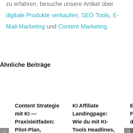
zu erfahren, besuche unsere Artikel über
digitale Produkte verkaufen
,
SEO Tools
,
E-
Mail-Marketing
und
Content Marketing
.
Ähnliche Beiträge
Content Strategie
KI Affiliate
E
mit KI —
Landingpage:
F
Praxisleitfaden:
Wie du mit KI-
d
Pilot‑Plan,
Tools Headlines,
g