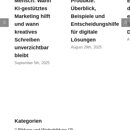
Mensch: Wann
Produkte:
E
KI-gestütztes
Überblick,
d
Marketing hilft
Beispiele und
e
und wann
Entscheidungshilfe
S
kreatives
für digitale
D
Schreiben
Lösungen
A
unverzichtbar
August 29th, 2025
bleibt
September 5th, 2025
Kategorien
Bildung und Weiterbildung (3)