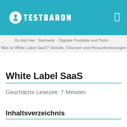
Zum
Inhalt
springen
To
Na
Start
Du bist hier:
Startseite
Digitale Produkte und Tools
Was ist White Label SaaS? Vorteile, Chancen und Herausforderungen
Zeige
Digitale Produkte
grösseres
Bild
White Label SaaS
Haushaltsgeräte
Geschätzte Lesezeit: 7 Minuten
Multimedia
Inhaltsverzeichnis
Blog