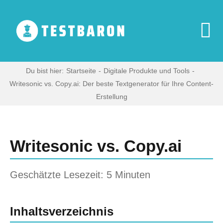
Zum
Inhalt
springen
To
Na
Start
Du bist hier:
Startseite
Digitale Produkte und Tools
Writesonic vs. Copy.ai: Der beste Textgenerator für Ihre Content-
Erstellung
Digitale Produkte
Zeige
grösseres
Haushaltsgeräte
Bild
Writesonic vs. Copy.ai
Multimedia
Geschätzte Lesezeit: 5 Minuten
Blog
Inhaltsverzeichnis