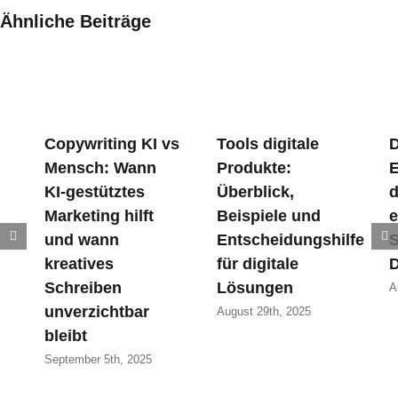
Ähnliche Beiträge
Copywriting KI vs
Tools digitale
D
Mensch: Wann
Produkte:
E
KI-gestütztes
Überblick,
d
Marketing hilft
Beispiele und
e
und wann
Entscheidungshilfe
S
kreatives
für digitale
D
Schreiben
Lösungen
A
unverzichtbar
August 29th, 2025
bleibt
September 5th, 2025