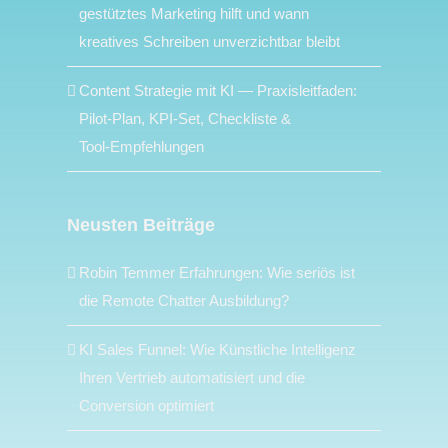
gestütztes Marketing hilft und wann
kreatives Schreiben unverzichtbar bleibt
Content Strategie mit KI — Praxisleitfaden:
Pilot‑Plan, KPI‑Set, Checkliste &
Tool‑Empfehlungen
Neusten Beiträge
Robin Temmer Erfahrungen: Wie seriös ist
die Remote Chatter Ausbildung?
KI Sales Funnel: Wie Künstliche Intelligenz
Ihren Vertrieb automatisiert und die
Conversion optimiert