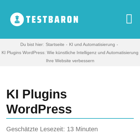
Zum
Inhalt
springen
To
Na
Start
Du bist hier:
Startseite
KI und Automatisierung
KI Plugins WordPress: Wie künstliche Intelligenz und Automatisierung
Ihre Website verbessern
Digitale Produkte
Zeige
grösseres
Haushaltsgeräte
Bild
KI Plugins
WordPress
Multimedia
Blog
Geschätzte Lesezeit: 13 Minuten