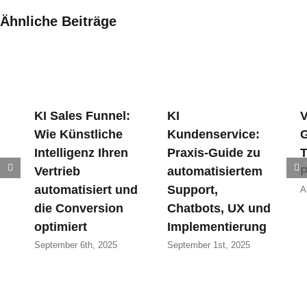
Ähnliche Beiträge
KI Sales Funnel:
KI
V
Wie Künstliche
Kundenservice:
G
Intelligenz Ihren
Praxis-Guide zu
T
Vertrieb
automatisiertem
P
automatisiert und
Support,
A
die Conversion
Chatbots, UX und
optimiert
Implementierung
September 6th, 2025
September 1st, 2025